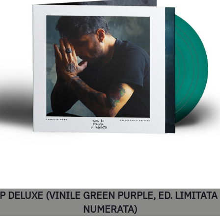
P DELUXE (VINILE GREEN PURPLE, ED. LIMITATA
NUMERATA)